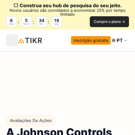
💥
Construa seu hub de pesquisa do seu jeito.
Novos usuários são convidados a economizar 25% por tempo
limitado
6
5
34
18
Compre o plano →
dias
horas
min.
seg.
PT
Inscrição gratuita
Avaliações De Ações
A Johnson Controls