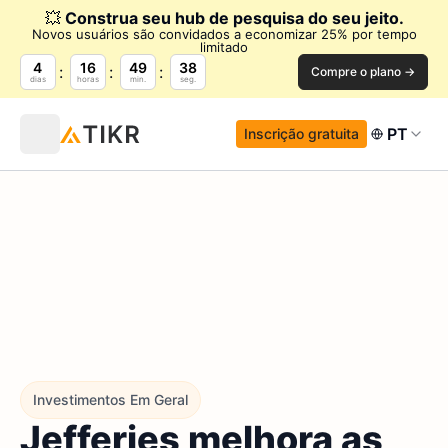
💥
Construa seu hub de pesquisa do seu jeito.
Novos usuários são convidados a economizar 25% por tempo
limitado
4
16
49
37
Compre o plano →
dias
horas
min.
seg.
PT
Inscrição gratuita
Investimentos Em Geral
Jefferies melhora as