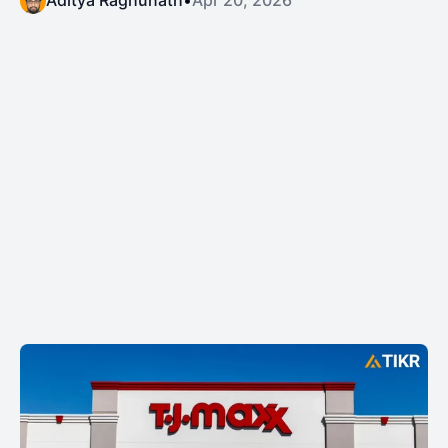
Aditya Raghunath
•
Apr 20, 2026