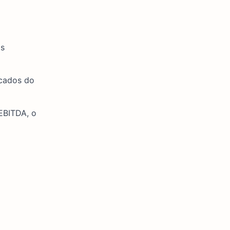
os
rcados do
 EBITDA, o