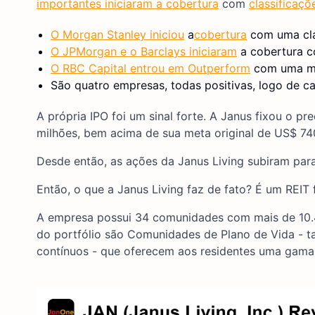
importantes iniciaram a cobertura
com
classificaçõ
O Morgan Stanley iniciou
a
cobertura
com uma cla
O JPMorgan e o Barclays iniciaram
a cobertura c
O RBC Capital entrou em Outperform
com uma me
São quatro empresas, todas positivas, logo de ca
A própria IPO foi um sinal forte. A Janus fixou o 
milhões, bem acima de sua meta original de US$ 74
Desde então, as ações da Janus Living subiram pa
Então, o que a Janus Living faz de fato? É um REIT
A empresa possui 34 comunidades com mais de 10.4
do portfólio são Comunidades de Plano de Vida -
contínuos - que oferecem aos residentes uma gam