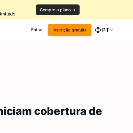
Compre o plano →
imitado
PT
Entrar
Inscrição gratuita
iniciam cobertura de