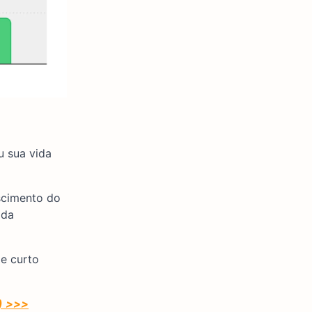
u sua vida
escimento do
 da
e curto
s) >>>