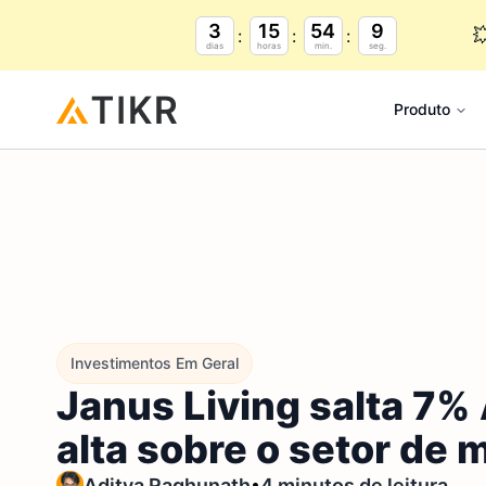
3
15
54
8

dias
horas
min.
seg.
Produto
Investimentos Em Geral
Janus Living salta 7% 
alta sobre o setor de 
•
Aditya Raghunath
4 minutos de leitura