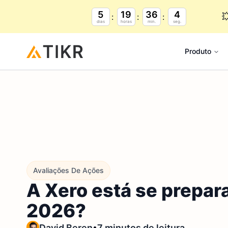
5
19
36
3

dias
horas
min.
seg.
Produto
Avaliações De Ações
A Xero está se prepar
2026?
•
David Beren
7 minutos de leitura