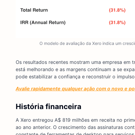
O modelo de avaliação da Xero indica um cresci
Os resultados recentes mostram uma empresa em tran
está melhorando e as margens continuam a se expan
pode estabilizar a confiança e reconstruir o impulso
Avalie rapidamente qualquer ação com o novo e pod
História financeira
A Xero entregou A$ 819 milhões em receita no prim
ao ano anterior. O crescimento das assinaturas con
constante de ferramentas de desktop para serviços