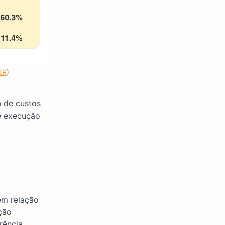
KR
)
a de custos
de execução
em relação
ção
rência