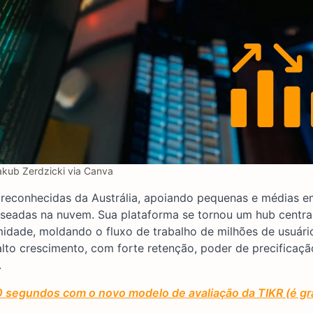
akub Zerdzicki via Canva
 reconhecidas da Austrália, apoiando pequenas e médias 
aseadas na nuvem. Sua plataforma se tornou um hub centra
idade, moldando o fluxo de trabalho de milhões de usuári
to crescimento, com forte retenção, poder de precificaçã
.
0 segundos com o novo modelo de avaliação da TIKR (é gr