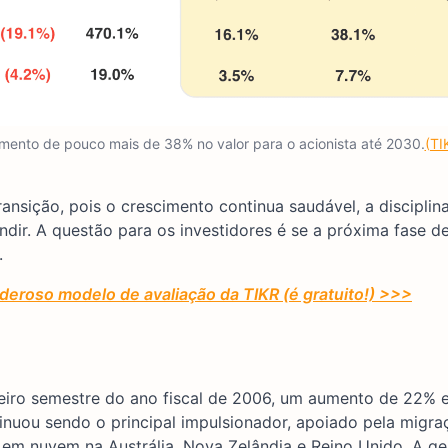
mento de pouco mais de 38% no valor para o acionista até 2030.
(TI
sição, pois o crescimento continua saudável, a disciplin
dir. A questão para os investidores é se a próxima fase 
.
eroso modelo de avaliação da TIKR (é gratuito!) >>>
eiro semestre do ano fiscal de 2006, um aumento de 22% 
tinuou sendo o principal impulsionador, apoiado pela migra
 em nuvem na Austrália, Nova Zelândia e Reino Unido. A ge