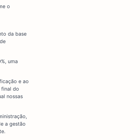
me o
nto da base
 de
9%, uma
ficação e ao
final do
ual nossas
ministração,
de a gestão
te.