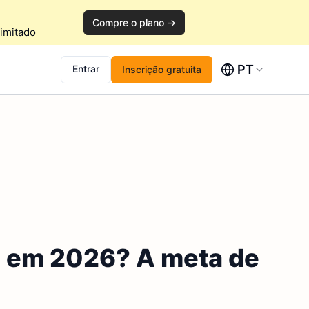
Compre o plano →
imitado
PT
Entrar
Inscrição gratuita
s em 2026? A meta de