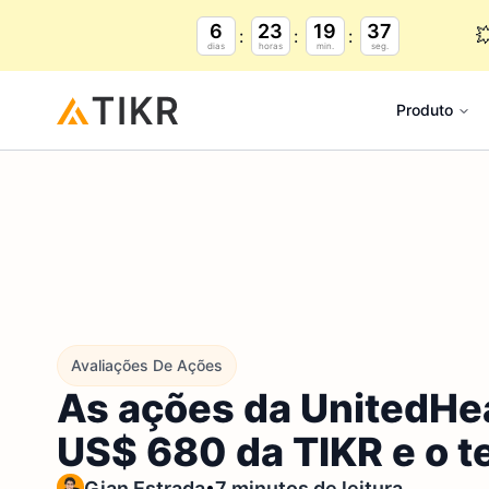
6
23
19
36

dias
horas
min.
seg.
Produto
Avaliações De Ações
As ações da UnitedHe
US$ 680 da TIKR e o 
•
Gian Estrada
7 minutos de leitura