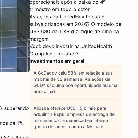
operacionais após a baixa do 4º
trimestre em todo o setor
As ações da UnitedHealth estão
subvalorizadas em 2026? O modelo de
US$ 680 da TIKR diz: fique de olho na
margem
Você deve investir na UnitedHealth
Group Incorporated?
Investimentos em geral
A GoDaddy caiu 58% em relação à sua
máxima de 52 semanas. As ações da
GDDY são uma boa oportunidade ou uma
armadilha?
6, superando
Alibaba oferece US$ 1,5 bilhão para
adquirir a Pupu, empresa de entrega de
mantimentos, e desencadeia intensa
enos de 1%
guerra de lances contra a Meituan
2,84 bilhões