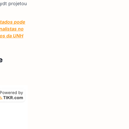
eydt projetou
ltados pode
nalistas no
dos da UNH
e