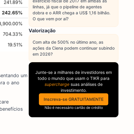
exercício fiscal de 2017 em ambas as
linhas, já que o pipeline de agentes
dobra e o ARR chega a US$ 1,16 bilhão.
O que vem por aí?
Valorização
Com alta de 500% no último ano, as
ações da Ciena podem continuar subindo
em 2026?
Junte-se a milhares de investidores em
esentando um
todo o mundo que usam o
TIKR
para
ara o ano
supercharge
suas análises de
investimento.
Inscreva-se GRATUITAMENTE
care
Não é necessário cartão de crédito
benefícios