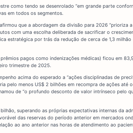
estre como tendo se desenrolado “em grande parte confor
vas em todos os segmentos.
, afirmou que a abordagem da divisão para 2026 “prioriza a
utos com uma escolha deliberada de sacrificar o crescime
ica estratégica por trás da redução de cerca de 1,3 milhão
s prêmios pagos como indenizações médicas) ficou em 83,
eiro trimestre de 2025.
empenho acima do esperado a “ações disciplinadas de preci
ia pelo menos US$ 2 bilhões em recompra de ações até o 
hamou de “o profundo desconto de valor intrínseco pelo q
bilhão, superando as próprias expectativas internas da ad
avorável das reservas do período anterior em mercados on
lação ao ano anterior nas horas de atendimento ao pacien