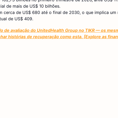
al de mais de US$ 10 bilhões.
 cerca de US$ 680 até o final de 2030, o que implica um r
tual de US$ 409.
elo de avaliação do UnitedHealth Group no TIKR — os me
har histórias de recuperação como esta. [Explore as fin