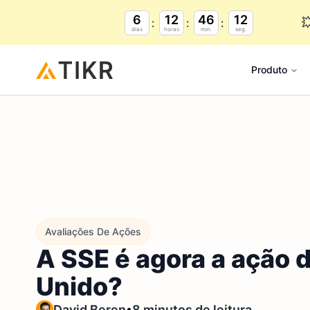
6
12
46
11

dias
horas
min.
seg.
Produto
Avaliações De Ações
A SSE é agora a ação d
Unido?
•
David Beren
8 minutos de leitura