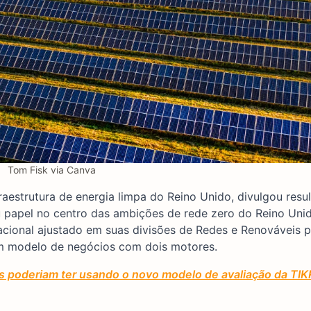
Tom Fisk via Canva
raestrutura de energia limpa do Reino Unido, divulgou resu
u papel no centro das ambições de rede zero do Reino Uni
cional ajustado em suas divisões de Redes e Renováveis p
m modelo de negócios com dois motores.
 poderiam ter usando o novo modelo de avaliação da TIK