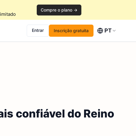
Compre o plano →
imitado
PT
Entrar
Inscrição gratuita
is confiável do Reino