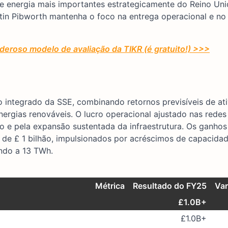
 energia mais importantes estrategicamente do Reino Uni
rtin Pibworth mantenha o foco na entrega operacional e no
eroso modelo de avaliação da TIKR (é gratuito!) >>>
 integrado da SSE, combinando retornos previsíveis de at
ergias renováveis. O lucro operacional ajustado nas rede
ção e pela expansão sustentada da infraestrutura. Os ganho
de £ 1 bilhão, impulsionados por acréscimos de capacida
ndo a 13 TWh.
Métrica
Resultado do FY25
Var
£1.0B+
£1.0B+