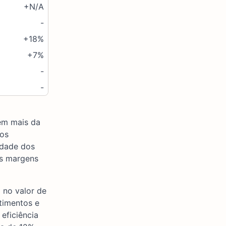
+N/A
-
+18%
+7%
-
-
 em mais da
 os
idade dos
as margens
 no valor de
stimentos e
eficiência