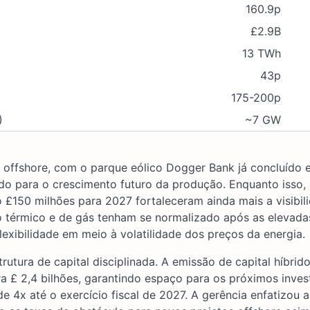
160.9p
£2.9B
13 TWh
43p
175-200p
)
~7 GW
s offshore, com o parque eólico Dogger Bank já concluído
ndo para o crescimento futuro da produção. Enquanto isso,
150 milhões para 2027 fortaleceram ainda mais a visibil
o térmico e de gás tenham se normalizado após as elevad
exibilidade em meio à volatilidade dos preços da energia.
tura de capital disciplinada. A emissão de capital híbrido
ara £ 2,4 bilhões, garantindo espaço para os próximos inve
 4x até o exercício fiscal de 2027. A gerência enfatizou a 