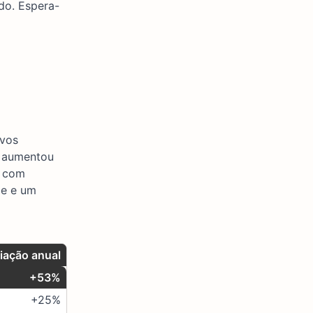
do. Espera-
ivos
s aumentou
s com
de e um
iação anual
+53%
+25%