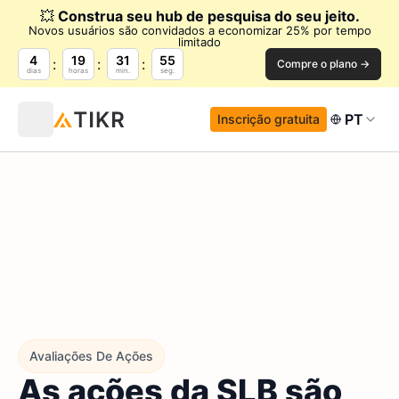
💥
Construa seu hub de pesquisa do seu jeito.
Novos usuários são convidados a economizar 25% por tempo
limitado
4
19
31
54
Compre o plano →
dias
horas
min.
seg.
PT
Inscrição gratuita
Avaliações De Ações
As ações da SLB são