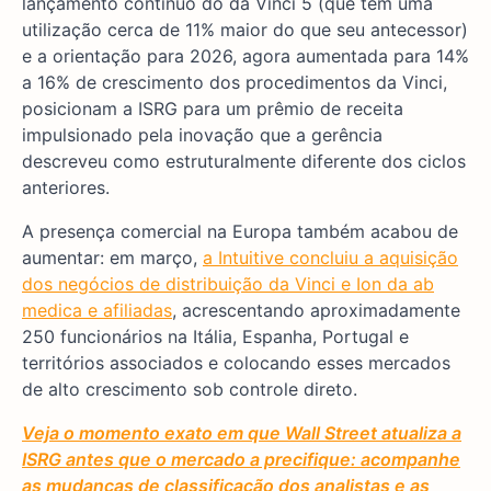
lançamento contínuo do da Vinci 5 (que tem uma
utilização cerca de 11% maior do que seu antecessor)
e a orientação para 2026, agora aumentada para 14%
a 16% de crescimento dos procedimentos da Vinci,
posicionam a ISRG para um prêmio de receita
impulsionado pela inovação que a gerência
descreveu como estruturalmente diferente dos ciclos
anteriores.
A presença comercial na Europa também acabou de
aumentar: em março,
a Intuitive concluiu a aquisição
dos negócios de distribuição da Vinci e Ion da ab
medica e afiliadas
, acrescentando aproximadamente
250 funcionários na Itália, Espanha, Portugal e
territórios associados e colocando esses mercados
de alto crescimento sob controle direto.
Veja o momento exato em que Wall Street atualiza a
ISRG antes que o mercado a precifique: acompanhe
as mudanças de classificação dos analistas e as