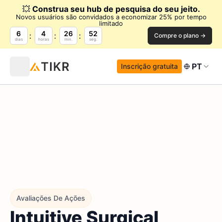
💥
Construa seu hub de pesquisa do seu jeito.
Novos usuários são convidados a economizar 25% por tempo
limitado
6
4
26
51
Compre o plano →
dias
horas
min.
seg.
PT
Inscrição gratuita
Avaliações De Ações
Intuitive Surgical