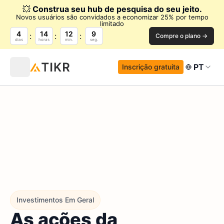
💥
Construa seu hub de pesquisa do seu jeito.
Novos usuários são convidados a economizar 25% por tempo
limitado
4
14
12
8
Compre o plano →
dias
horas
min.
seg.
PT
Inscrição gratuita
Investimentos Em Geral
As ações da