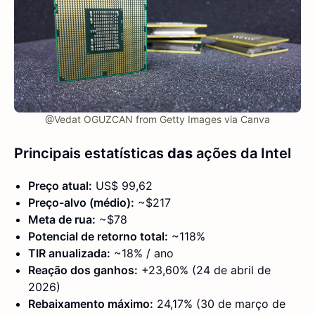
@Vedat OGUZCAN from Getty Images via Canva
Principais estatísticas
das
ações da Intel
Preço atual:
US$ 99,62
Preço-alvo (médio):
~$217
Meta de rua:
~$78
Potencial de retorno total:
~118%
TIR anualizada:
~18% / ano
Reação dos ganhos:
+23,60% (24 de abril de
2026)
Rebaixamento máximo:
24,17% (30 de março de