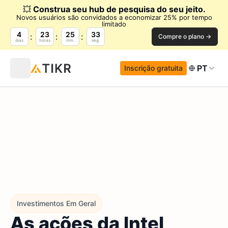
💥
Construa seu hub de pesquisa do seu jeito.
Novos usuários são convidados a economizar 25% por tempo
limitado
4
23
25
32
Compre o plano →
dias
horas
min.
seg.
PT
Inscrição gratuita
Investimentos Em Geral
As ações da Intel