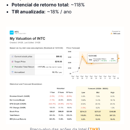
Potencial de retorno total:
~118%
TIR anualizada:
~18% / ano
Preço-alvo das ações da Intel
(
TIKR
)