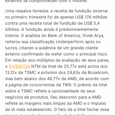
externos se comprometam com o volume.
Uma ressalva honesta: a receita de fundição externa
no primeiro trimestre foi de apenas US$ 174 milhões
contra uma receita total de fundição de US$ 5,4
bilhões. A fundição ainda é predominantemente
interna. O analista do Bank of America, Vivek Arya,
reiterou sua classificação Underperform após os
lucros, citando a ausência de um grande cliente
externo confirmado de wafer como o principal risco.
Em relação aos múltiplos de avaliação de seus pares,
o
EV/EBITDA
NTM da Intel de 25,77x está acima dos
13,12x da TSMC e próximo dos 24,83x da Broadcom,
mas bem abaixo dos 49,77x da AMD, de acordo com
a página de concorrentes da TIKR. O prêmio da Intel
sobre a TSMC reflete a opcionalidade de seus
negócios de produtos. Seu desconto para a AMD
reflete as margens mais limpas da AMD e o impulso
de IA mais estabelecido. O fato de a Intel fechar essa