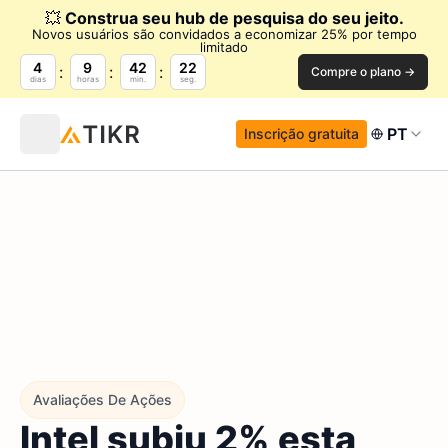
💥
Construa seu hub de pesquisa do seu jeito.
Novos usuários são convidados a economizar 25% por tempo
limitado
4
9
42
21
Compre o plano →
dias
horas
min.
seg.
PT
Inscrição gratuita
Avaliações De Ações
Intel subiu 2% esta