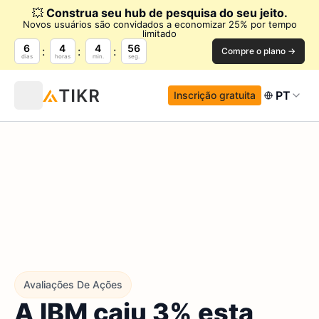
💥
Construa seu hub de pesquisa do seu jeito.
Novos usuários são convidados a economizar 25% por tempo
limitado
6
4
4
55
Compre o plano →
dias
horas
min.
seg.
PT
Inscrição gratuita
Avaliações De Ações
A IBM caiu 3% esta