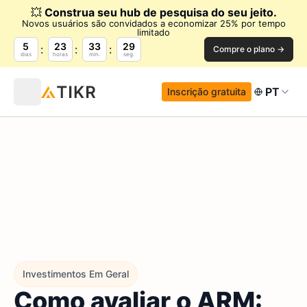
💥
Construa seu hub de pesquisa do seu jeito.
Novos usuários são convidados a economizar 25% por tempo
limitado
5
23
33
28
Compre o plano →
dias
horas
min.
seg.
PT
Inscrição gratuita
Investimentos Em Geral
Como avaliar o ARM: