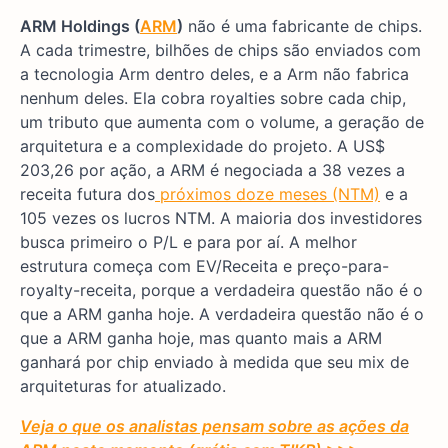
ARM Holdings (
ARM
)
não é uma fabricante de chips.
A cada trimestre, bilhões de chips são enviados com
a tecnologia Arm dentro deles, e a Arm não fabrica
nenhum deles. Ela cobra royalties sobre cada chip,
um tributo que aumenta com o volume, a geração de
arquitetura e a complexidade do projeto. A US$
203,26 por ação, a ARM é negociada a 38 vezes a
receita futura dos
próximos doze meses (NTM)
e a
105 vezes os lucros NTM. A maioria dos investidores
busca primeiro o P/L e para por aí. A melhor
estrutura começa com EV/Receita e preço-para-
royalty-receita, porque a verdadeira questão não é o
que a ARM ganha hoje. A verdadeira questão não é o
que a ARM ganha hoje, mas quanto mais a ARM
ganhará por chip enviado à medida que seu mix de
arquiteturas for atualizado.
Veja o que os analistas pensam sobre as ações da