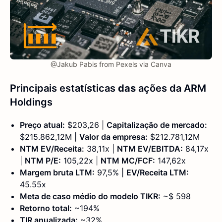
@Jakub Pabis from Pexels via Canva
Principais estatísticas
das
ações da ARM
Holdings
Preço atual:
$203,26 |
Capitalização de mercado:
$215.862,12M |
Valor da empresa:
$212.781,12M
NTM EV/Receita:
38,11x |
NTM EV/EBITDA:
84,17x
|
NTM P/E:
105,22x |
NTM MC/FCF:
147,62x
Margem bruta LTM:
97,5% |
EV/Receita LTM:
45.55x
Meta de caso médio do modelo TIKR:
~$ 598
Retorno total:
~194%
TIR anualizada:
~32%