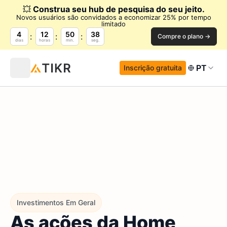
💥
Construa seu hub de pesquisa do seu jeito.
Novos usuários são convidados a economizar 25% por tempo
limitado
4
12
50
36
Compre o plano →
dias
horas
min.
seg.
PT
Inscrição gratuita
Investimentos Em Geral
As ações da Home