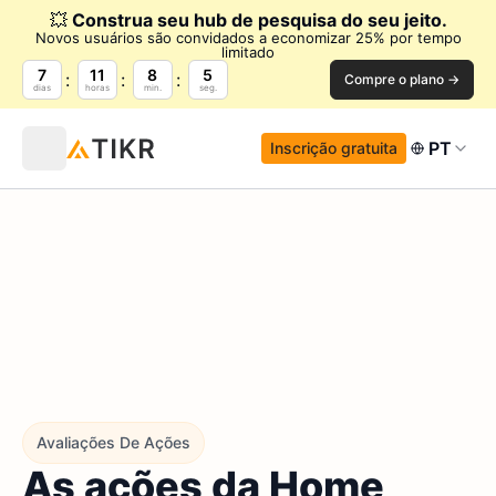
💥
Construa seu hub de pesquisa do seu jeito.
Novos usuários são convidados a economizar 25% por tempo
limitado
7
11
8
3
Compre o plano →
dias
horas
min.
seg.
PT
Inscrição gratuita
Avaliações De Ações
As ações da Home