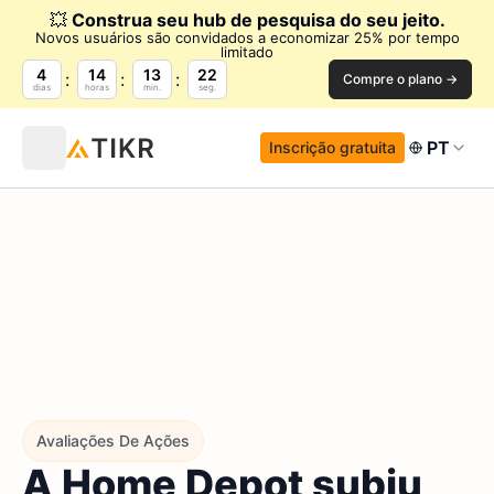
💥
Construa seu hub de pesquisa do seu jeito.
Novos usuários são convidados a economizar 25% por tempo
limitado
4
14
13
21
Compre o plano →
dias
horas
min.
seg.
PT
Inscrição gratuita
Avaliações De Ações
A Home Depot subiu