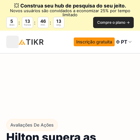
💥
Construa seu hub de pesquisa do seu jeito.
Novos usuários são convidados a economizar 25% por tempo
limitado
5
13
46
12
Compre o plano →
dias
horas
min.
seg.
PT
Inscrição gratuita
Avaliações De Ações
Hilton supera as