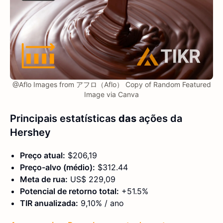
@Aflo Images from アフロ（Aflo） Copy of Random Featured
Image via Canva
Principais estatísticas
das
ações da
Hershey
Preço atual:
$206,19
Preço-alvo (médio):
$312.44
Meta de rua:
US$ 229,09
Potencial de retorno total:
+51.5%
TIR anualizada:
9,10% / ano