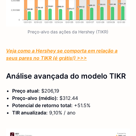
Preço-alvo das ações da Hershey (TIKR)
Veja como a Hershey se comporta em relação a
seus pares no TIKR (é grátis!) >>>
Análise avançada do modelo TIKR
Preço atual:
$206,19
Preço-alvo (médio):
$312.44
Potencial de retorno total:
+51.5%
TIR anualizada:
9,10% / ano