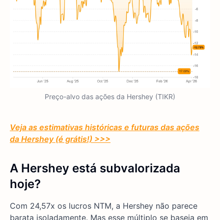
Preço-alvo das ações da Hershey (TIKR)
Veja as estimativas históricas e futuras das ações
da Hershey (é grátis!) >>>
A Hershey está subvalorizada
hoje?
Com 24,57x os lucros NTM, a Hershey não parece
barata isoladamente. Mas esse múltiplo se baseia em