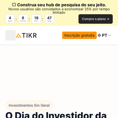
💥
Construa seu hub de pesquisa do seu jeito.
Novos usuários são convidados a economizar 25% por tempo
limitado
4
6
18
45
Compre o plano →
dias
horas
min.
seg.
PT
Inscrição gratuita
Investimentos Em Geral
O Dia do Investidor da