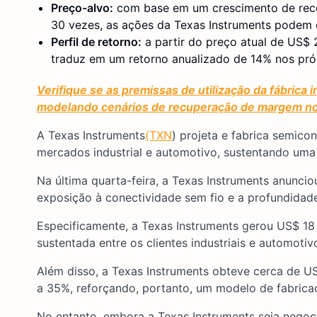
Preço-alvo:
com base em um crescimento de recei
30 vezes, as ações da Texas Instruments pode
Perfil de retorno:
a partir do preço atual de US$ 
traduz em um retorno anualizado de 14% nos pró
Verifique se as premissas de utilização da fábrica 
modelando cenários de recuperação de margem no
A Texas Instruments
(TXN
) projeta e fabrica semic
mercados industrial e automotivo, sustentando uma
Na última quarta-feira, a Texas Instruments anunci
exposição à conectividade sem fio e a profundida
Especificamente, a Texas Instruments gerou US$ 18
sustentada entre os clientes industriais e automotiv
Além disso, a Texas Instruments obteve cerca de U
a 35%, reforçando, portanto, um modelo de fabricaçã
No entanto, embora a Texas Instruments seja nego