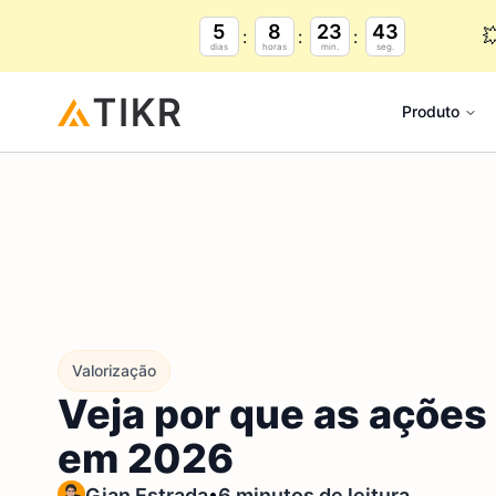
5
8
23
42

dias
horas
min.
seg.
Produto
Valorização
Veja por que as açõe
em 2026
•
Gian Estrada
6 minutos de leitura