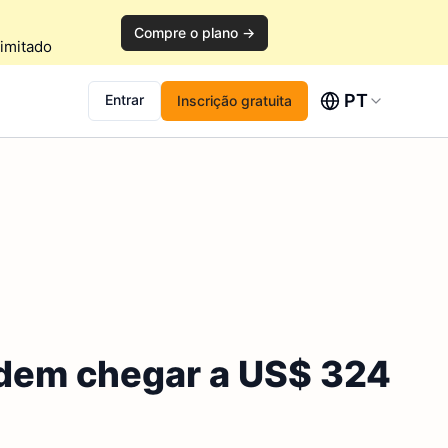
Compre o plano →
imitado
PT
Entrar
Inscrição gratuita
odem chegar a US$ 324