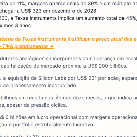
ta de 11%, margens operacionais de 39% e um múltiplo de
m chegar a US$ 323 em dezembro de 2028.
223, a Texas Instruments implica um aumento total de 45%,
ximos 3 anos.
interna da Texas Instruments justificam o preço atual das 
 TIKR gratuitamente →
ondutores analógicos e incorporados com liderança em esca
 capitalização de mercado próxima a US$ 200 bilhões.
ou a aquisição da Silicon Labs por US$ 231 por ação, expan
de do processamento incorporado.
 bilhões em receita nos últimos doze meses, o que indica
os, apesar da pressão cíclica.
S$ 6 bilhões em lucro operacional com margens operacion
o e portfólio estruturalmente lucrativo.
ciada perto de 30 vezes os lucros, mesmo com a recupera