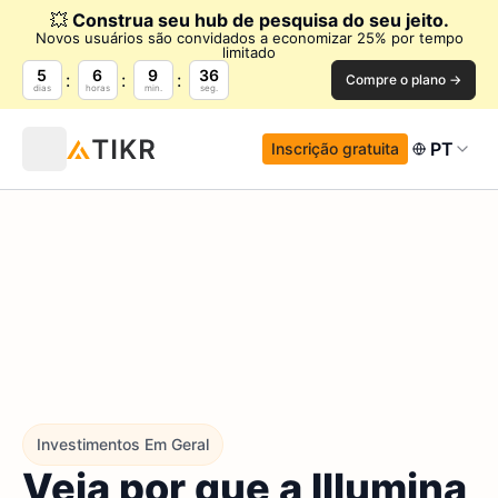
💥
Construa seu hub de pesquisa do seu jeito.
Novos usuários são convidados a economizar 25% por tempo
limitado
5
6
9
35
Compre o plano →
dias
horas
min.
seg.
PT
Inscrição gratuita
Investimentos Em Geral
Veja por que a Illumina