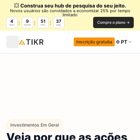
💥
Construa seu hub de pesquisa do seu jeito.
Novos usuários são convidados a economizar 25% por tempo
limitado
4
9
51
36
Compre o plano →
dias
horas
min.
seg.
PT
Inscrição gratuita
Investimentos Em Geral
Veja por que as ações