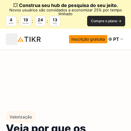
💥
Construa seu hub de pesquisa do seu jeito.
Novos usuários são convidados a economizar 25% por tempo
limitado
4
19
24
11
Compre o plano →
dias
horas
min.
seg.
PT
Inscrição gratuita
Valorização
Veja por que os