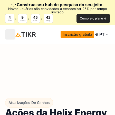
💥
Construa seu hub de pesquisa do seu jeito.
Novos usuários são convidados a economizar 25% por tempo
limitado
4
9
45
41
Compre o plano →
dias
horas
min.
seg.
PT
Inscrição gratuita
Atualizações De Ganhos
Ações da Helix Energy