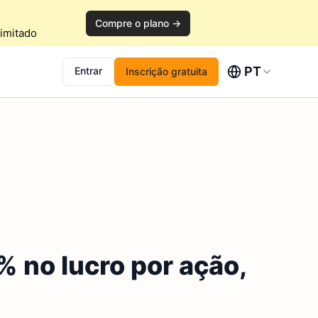
Compre o plano →
imitado
PT
Entrar
Inscrição gratuita
 no lucro por ação,