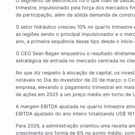
O segmento de eletrônicos foi o que mais se desta
trimestre, impulsionado pela força dos mercados fin
de participação, além da sólida demanda de construç
O setor hidráulico cresceu 10% no quarto trimestr
as regiões sendo o principal impulsionador e o mer
ano, a primeira sequência desse tipo desde o iníci
O CEO Sean Bagan enquadrou o resultado diretamen
estratégica de entrada no mercado centrada no clie
No que diz respeito à alocação de capital, os inve
notáveis no Dia do Investidor de 20 de março: o Co
empresa, elevando o pagamento trimestral em mais
de ações em 2025 a um preço médio em torno de U
A margem EBITDA ajustada no quarto trimestre atin
EBITDA ajustado do ano inteiro totalizando US$ 161
Para 2026, a administração orientou uma receita a
crescimento pro forma de 6% no ponto médio, com