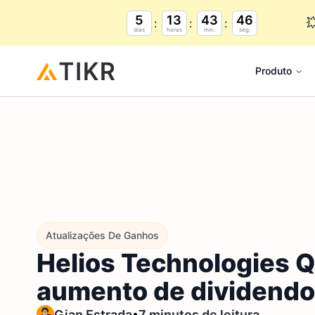
5
13
43
44

dias
horas
min.
seg.
Produto
Atualizações De Ganhos
Helios Technologies 
aumento de dividendos
•
Gian Estrada
7 minutos de leitura