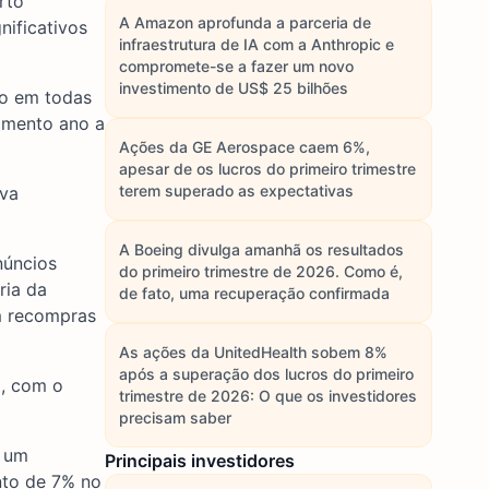
rto
A Amazon aprofunda a parceria de
nificativos
infraestrutura de IA com a Anthropic e
compromete-se a fazer um novo
investimento de US$ 25 bilhões
ão em todas
cimento ano a
Ações da GE Aerospace caem 6%,
apesar de os lucros do primeiro trimestre
terem superado as expectativas
iva
A Boeing divulga amanhã os resultados
núncios
do primeiro trimestre de 2026. Como é,
ria da
de fato, uma recuperação confirmada
m recompras
As ações da UnitedHealth sobem 8%
após a superação dos lucros do primeiro
0, com o
trimestre de 2026: O que os investidores
precisam saber
o um
Principais investidores
nto de 7% no