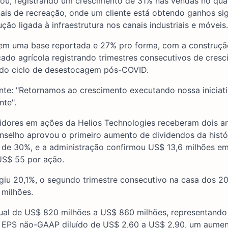
cou, registrando um crescimento de 31% nas vendas no qua
ais de recreação, onde um cliente está obtendo ganhos sig
ão ligada à infraestrutura nos canais industriais e móveis.
e em uma base reportada e 27% pro forma, com a construç
cado agrícola registrando trimestres consecutivos de cres
o do ciclo de desestocagem pós-COVID.
te: "Retornamos ao crescimento executando nossa iniciat
nte".
stidores em ações da Helios Technologies receberam dois a
nselho aprovou o primeiro aumento de dividendos da histó
 de 30%, e a administração confirmou US$ 13,6 milhões e
S$ 55 por ação.
giu 20,1%, o segundo trimestre consecutivo na casa dos 2
 milhões.
nual de US$ 820 milhões a US$ 860 milhões, representand
 EPS não-GAAP diluído de US$ 2,60 a US$ 2,90, um aume