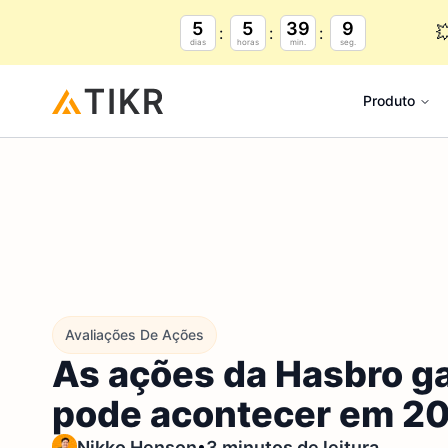
5
5
39
8

dias
horas
min.
seg.
Produto
Avaliações De Ações
As ações da Hasbro g
pode acontecer em 2
•
Nikko Henson
3 minutos de leitura