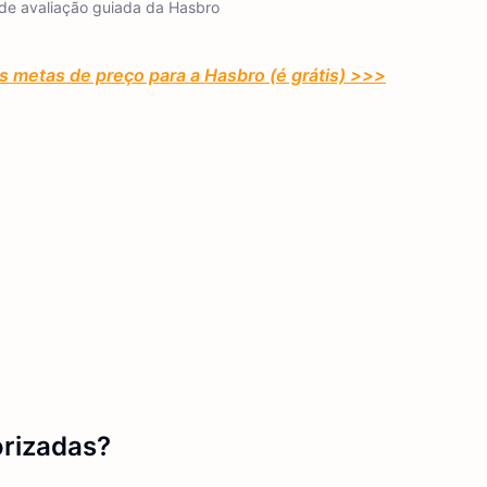
de avaliação guiada da Hasbro
s metas de preço para a Hasbro (é grátis) >>>
orizadas?