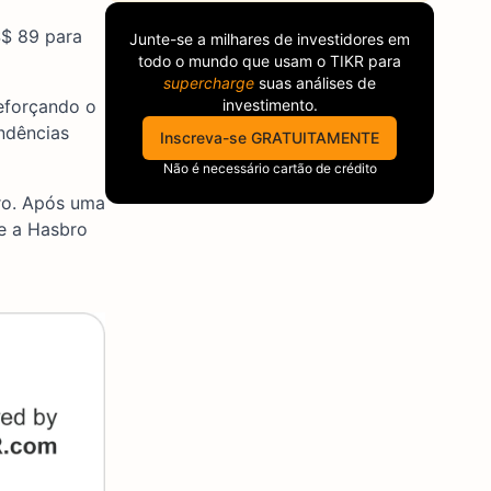
S$ 89 para
Junte-se a milhares de investidores em
todo o mundo que usam o
TIKR
para
supercharge
suas análises de
eforçando o
investimento.
ndências
Inscreva-se GRATUITAMENTE
Não é necessário cartão de crédito
cro. Após uma
de a Hasbro