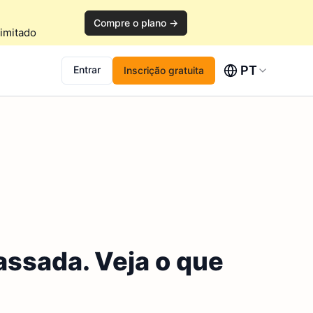
Compre o plano →
imitado
PT
Entrar
Inscrição gratuita
ssada. Veja o que