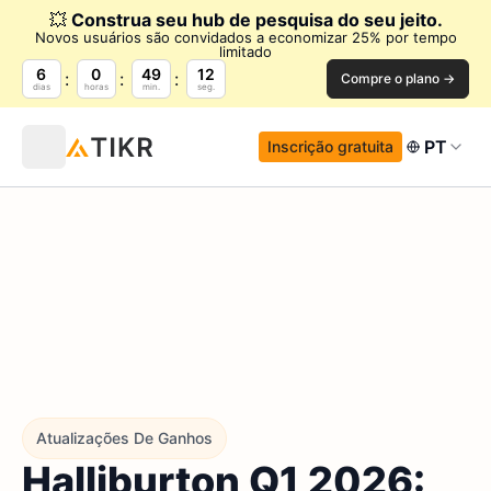
💥
Construa seu hub de pesquisa do seu jeito.
Novos usuários são convidados a economizar 25% por tempo
limitado
6
0
49
11
Compre o plano →
dias
horas
min.
seg.
PT
Inscrição gratuita
Atualizações De Ganhos
Halliburton Q1 2026: