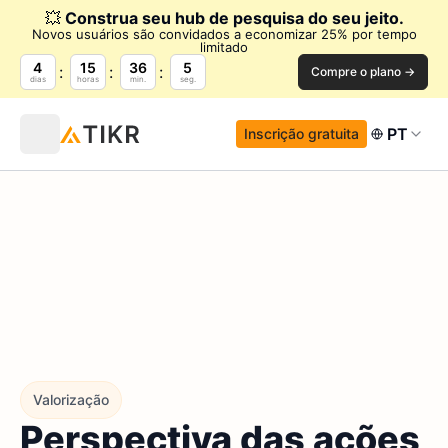
💥
Construa seu hub de pesquisa do seu jeito.
Novos usuários são convidados a economizar 25% por tempo
limitado
4
15
36
3
Compre o plano →
dias
horas
min.
seg.
PT
Inscrição gratuita
Valorização
Perspectiva das ações