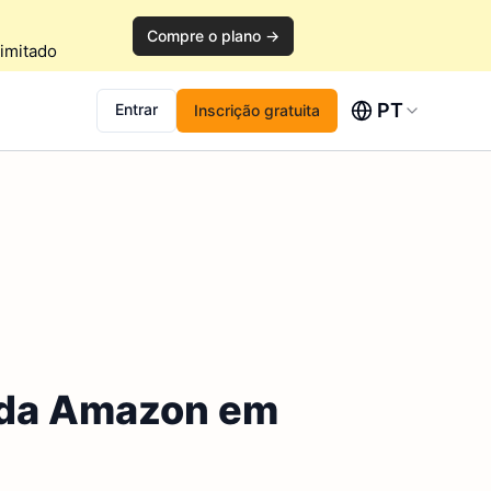
Compre o plano →
imitado
PT
Entrar
Inscrição gratuita
 da Amazon em