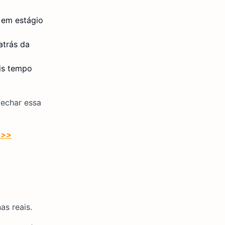
 em estágio
atrás da
ais tempo
fechar essa
>>>
s reais.