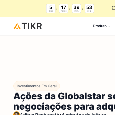
5
17
39
52

dias
horas
min.
seg.
Produto
Investimentos Em Geral
Ações da Globalstar 
negociações para adqu
•
Aditya Raghunath
4 minutos de leitura