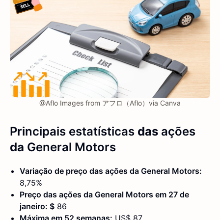
@Aflo Images from アフロ（Aflo）via Canva
Principais estatísticas
das
ações
da
General Motors
Variação de preço das ações da General Motors:
8,75%
Preço das ações da General Motors em 27 de
janeiro: $
86
Máxima em 52 semanas:
US$ 87