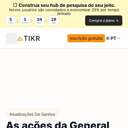
💥
Construa seu hub de pesquisa do seu jeito.
Novos usuários são convidados a economizar 25% por tempo
limitado
5
5
34
28
Compre o plano →
dias
horas
min.
seg.
PT
Inscrição gratuita
Atualizações De Ganhos
As ações da General