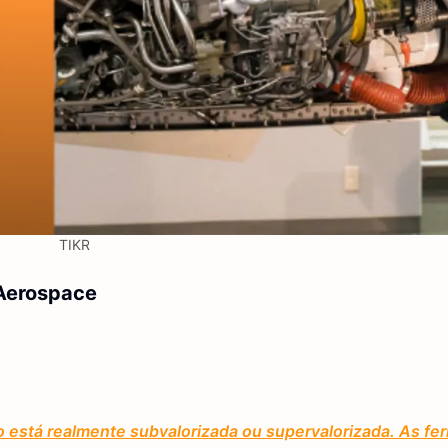
TIKR
 Aerospace
o está realmente subvalorizada ou supervalorizada. As fe