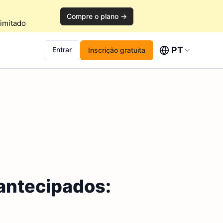
Compre o plano →
imitado
PT
Entrar
Inscrição gratuita
antecipados: