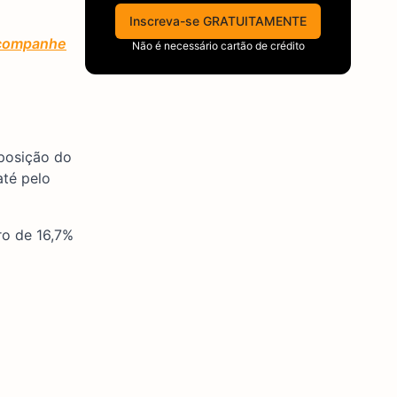
Inscreva-se GRATUITAMENTE
 acompanhe
Não é necessário cartão de crédito
posição do
até pelo
ro de 16,7%