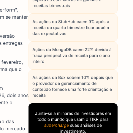
receitas trimestrais
erform",
em se manter
As ações da StubHub caem 9% após a
receita do quarto trimestre ficar aquém
das expectativas
nversão
s entregas
Ações da MongoDB caem 22% devido à
fraca perspectiva de receita para o ano
inteiro
fevereiro,
irma que o
As ações da Box sobem 10% depois que
o provedor de gerenciamento de
um
conteúdo fornece uma forte orientação e
26, dois anos
receita
ente o
Junte-se a milhares de investidores em
todo o mundo que usam o
TIKR
para
xo das
supercharge
suas análises de
 do mercado
investimento.