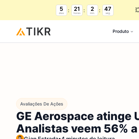
5
21
2
46

dias
horas
min.
seg.
Produto
Avaliações De Ações
GE Aerospace atinge U
Analistas veem 56% a
•
Gian Estrada
4 minutos de leitura