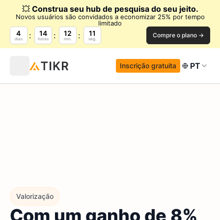
💥
Construa seu hub de pesquisa do seu jeito.
Novos usuários são convidados a economizar 25% por tempo
limitado
4
14
12
10
Compre o plano →
dias
horas
min.
seg.
PT
Inscrição gratuita
Valorização
Com um ganho de 8%