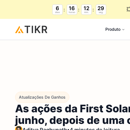
6
16
12
28

dias
horas
min.
seg.
Produto
Atualizações De Ganhos
As ações da First Sol
junho, depois de uma 
•
Aditya Raghunath
4 minutos de leitura