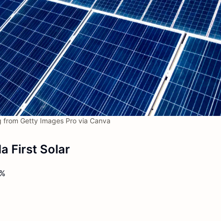
 from Getty Images Pro via Canva
a First Solar
6%