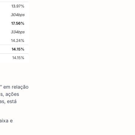
" em relação
as, ações
s, está
aixa e