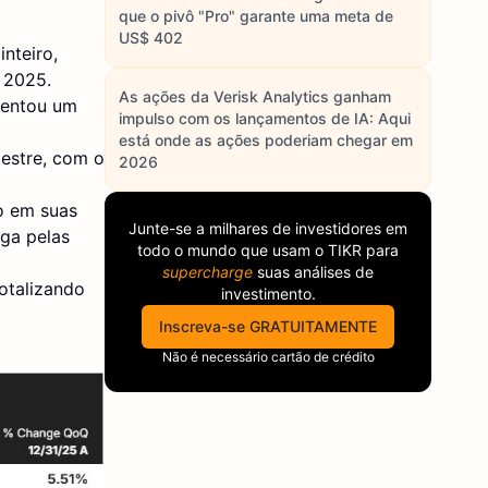
que o pivô "Pro" garante uma meta de
US$ 402
inteiro,
 2025.
As ações da Verisk Analytics ganham
sentou um
impulso com os lançamentos de IA: Aqui
está onde as ações poderiam chegar em
mestre, com o
2026
ão em suas
Junte-se a milhares de investidores em
ga pelas
todo o mundo que usam o
TIKR
para
supercharge
suas análises de
otalizando
investimento.
Inscreva-se GRATUITAMENTE
Não é necessário cartão de crédito