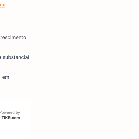
>>>
crescimento
e substancial
g em