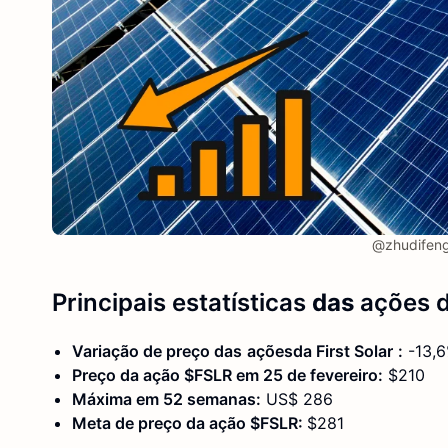
@zhudifeng
Principais estatísticas
das
ações
d
Variação de preço das
ações
da First Solar
:
-13,
Preço da ação $FSLR em 25 de fevereiro:
$210
Máxima em 52 semanas:
US$ 286
Meta de preço da ação $FSLR:
$281