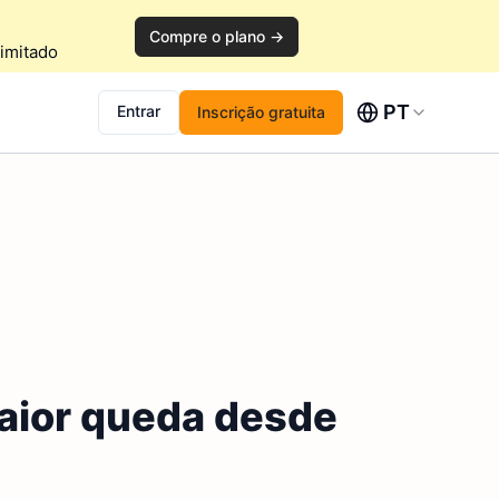
Compre o plano →
imitado
PT
Entrar
Inscrição gratuita
maior queda desde