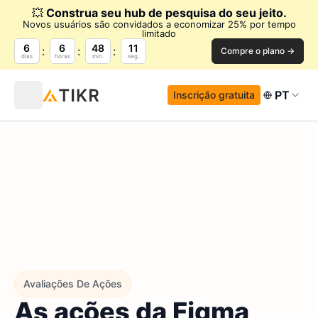
💥
Construa seu hub de pesquisa do seu jeito.
Novos usuários são convidados a economizar 25% por tempo
limitado
6
6
48
10
Compre o plano →
dias
horas
min.
seg.
PT
Inscrição gratuita
Avaliações De Ações
As ações da Figma