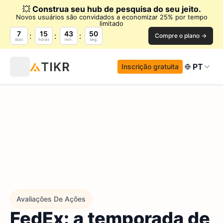
💥
Construa seu hub de pesquisa do seu jeito.
Novos usuários são convidados a economizar 25% por tempo
limitado
7
15
43
49
Compre o plano →
dias
horas
min.
seg.
PT
Inscrição gratuita
Avaliações De Ações
FedEx: a temporada de