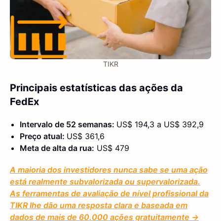
TIKR
Principais estatísticas das ações da
FedEx
Intervalo de 52 semanas:
US$ 194,3 a US$ 392,9
Preço atual:
US$ 361,6
Meta de alta da rua:
US$ 479
A maioria dos investidores nunca sabe se uma ação
está realmente subvalorizada ou supervalorizada.
As ferramentas de avaliação de nível profissional da
TIKR lhe dão uma resposta clara e baseada em
dados de mais de 60.000 ações gratuitamente →