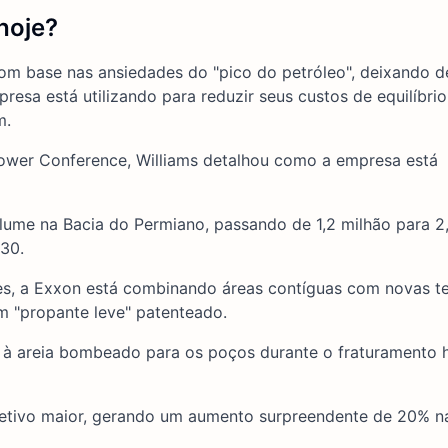
hoje?
om base nas ansiedades do "pico do petróleo", deixando d
sa está utilizando para reduzir seus custos de equilíbrio
m.
Power Conference, Williams detalhou como a empresa está
ume na Bacia do Permiano, passando de 1,2 milhão para 2
030.
ces, a Exxon está combinando áreas contíguas com novas t
m "propante leve" patenteado.
 à areia bombeado para os poços durante o fraturamento h
fetivo maior, gerando um aumento surpreendente de 20% n