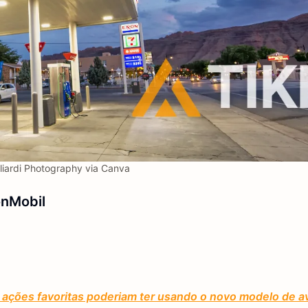
iardi Photography via Canva
onMobil
ações favoritas poderiam ter usando o novo modelo de av