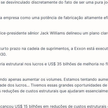
 se desvinculado discretamente do fato de ser uma pura j
a empresa como uma potência de fabricação altamente efi
ce-presidente sênior Jack Williams delineou um plano clar
curto prazo na cadeia de suprimentos, a Exxon está exec
030.
ria estrutural nos lucros e US$ 35 bilhões de melhoria no f
tando apenas aumentar os volumes. Estamos tentando aume
idade dos lucros... Tivemos essas grandes oportunidades d
 reduções de custos estruturais que ajudaram essencialme
lcançou US$ 15 bilhões em reduções de custos estruturai