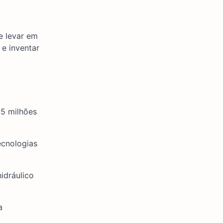
e levar em
 e inventar
,5 milhões
ecnologias
idráulico
a