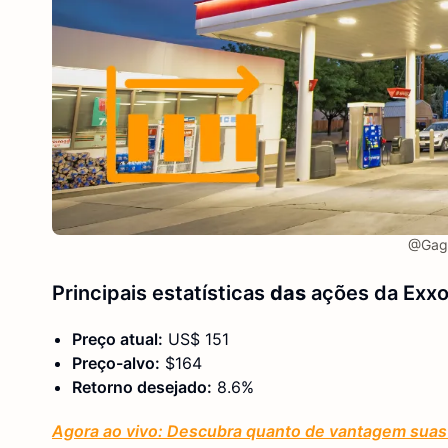
@Gagl
Principais estatísticas
das
ações da Exx
Preço atual:
US$ 151
Preço-alvo:
$164
Retorno desejado:
8.6%
Agora ao vivo: Descubra quanto de vantagem suas 