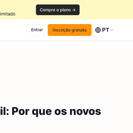
Compre o plano →
imitado
PT
Entrar
Inscrição gratuita
l: Por que os novos