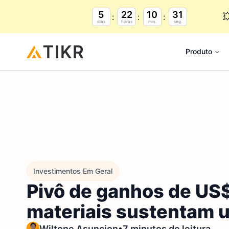
5
22
10
30

dias
horas
min.
seg.
Produto
Investimentos Em Geral
Pivô de ganhos de US$
materiais sustentam 
•
Wiltone Asuncion
7 minutos de leitura