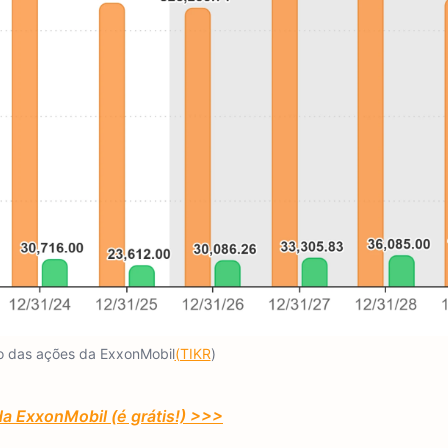
o das ações da ExxonMobil
(TIKR
)
da ExxonMobil (é grátis!) >>>