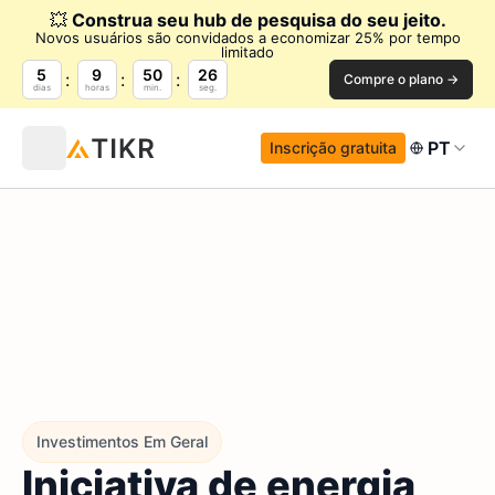
💥
Construa seu hub de pesquisa do seu jeito.
Novos usuários são convidados a economizar 25% por tempo
limitado
5
9
50
25
Compre o plano →
dias
horas
min.
seg.
PT
Inscrição gratuita
Investimentos Em Geral
Iniciativa de energia