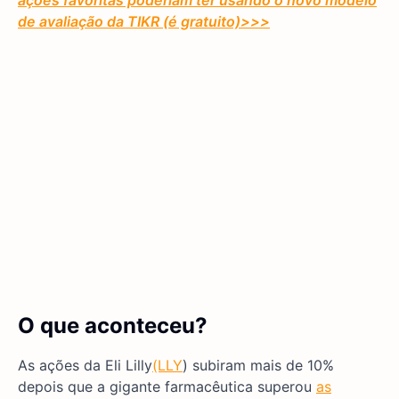
ações favoritas poderiam ter usando o novo modelo
de avaliação da TIKR (é gratuito)
>>>
O que aconteceu?
As ações da Eli Lilly
(LLY
) subiram mais de 10%
depois que a gigante farmacêutica superou
as