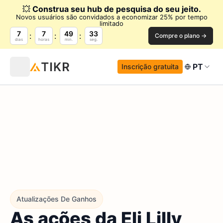
💥
Construa seu hub de pesquisa do seu jeito.
Novos usuários são convidados a economizar 25% por tempo
limitado
7
7
49
32
Compre o plano →
dias
horas
min.
seg.
PT
Inscrição gratuita
Atualizações De Ganhos
As ações da Eli Lilly