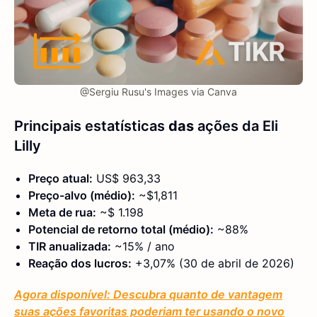
@Sergiu Rusu's Images via Canva
Principais estatísticas
das
ações da Eli
Lilly
Preço atual:
US$ 963,33
Preço-alvo (médio):
~$1,811
Meta de rua:
~$ 1.198
Potencial de retorno total (médio):
~88%
TIR anualizada:
~15% / ano
Reação dos lucros:
+3,07% (30 de abril de 2026)
Agora disponível: Descubra quanto de vantagem
suas ações favoritas poderiam ter usando o novo