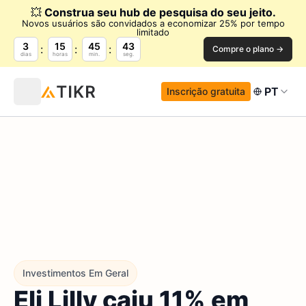
💥
Construa seu hub de pesquisa do seu jeito.
Novos usuários são convidados a economizar 25% por tempo
limitado
3
15
45
42
Compre o plano →
dias
horas
min.
seg.
PT
Inscrição gratuita
Investimentos Em Geral
Eli Lilly caiu 11% em