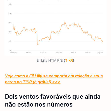
Eli Lilly NTM P/E
(
TIKR
)
Veja como a Eli Lilly se comporta em relação a seus
pares no TIKR (é grátis!) >>>
Dois ventos favoráveis que ainda
não estão nos números