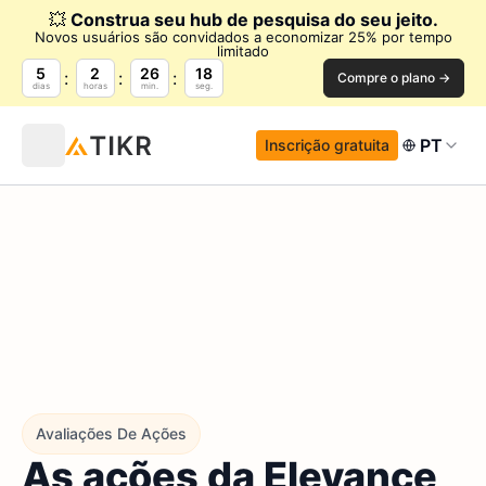
💥
Construa seu hub de pesquisa do seu jeito.
Novos usuários são convidados a economizar 25% por tempo
limitado
5
2
26
17
Compre o plano →
dias
horas
min.
seg.
PT
Inscrição gratuita
Avaliações De Ações
As ações da Elevance