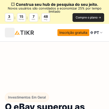
💥
Construa seu hub de pesquisa do seu jeito.
Novos usuários são convidados a economizar 25% por tempo
limitado
3
15
7
47
Compre o plano →
dias
horas
min.
seg.
PT
Inscrição gratuita
Investimentos Em Geral
O eBay superou as