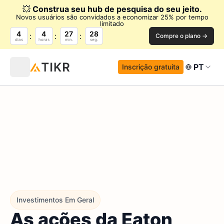
💥
Construa seu hub de pesquisa do seu jeito.
Novos usuários são convidados a economizar 25% por tempo
limitado
4
4
27
27
Compre o plano →
dias
horas
min.
seg.
PT
Inscrição gratuita
Investimentos Em Geral
As ações da Eaton