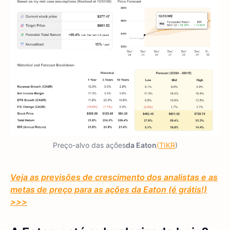
Preço-alvo das ações
da Eaton
(TIKR
)
Veja as previsões de crescimento dos analistas e as
metas de preço para as ações
da Eaton
(é grátis!)
>>>