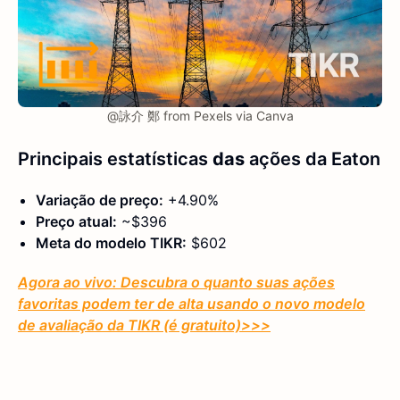
@詠介 鄭 from Pexels via Canva
Principais estatísticas
das
ações
da Eaton
Variação de preço:
+4.90%
Preço atual:
~$396
Meta do modelo TIKR:
$602
Agora ao vivo: Descubra o quanto suas ações
favoritas podem ter de alta usando o novo modelo
de avaliação da TIKR (é gratuito)
>>>