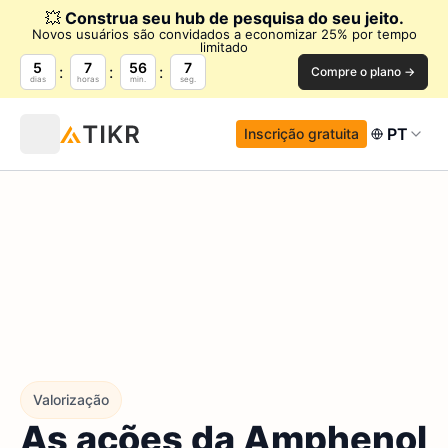
💥
Construa seu hub de pesquisa do seu jeito.
Novos usuários são convidados a economizar 25% por tempo
limitado
5
7
56
6
Compre o plano →
dias
horas
min.
seg.
PT
Inscrição gratuita
Valorização
As ações da Amphenol