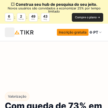
💥
Construa seu hub de pesquisa do seu jeito.
Novos usuários são convidados a economizar 25% por tempo
limitado
6
2
49
42
Compre o plano →
dias
horas
min.
seg.
PT
Inscrição gratuita
Valorização
Com queda de 73% em