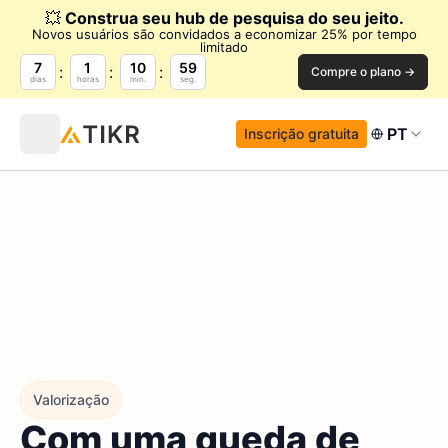
💥
Construa seu hub de pesquisa do seu jeito.
Novos usuários são convidados a economizar 25% por tempo
limitado
7
1
10
58
Compre o plano →
dias
horas
min.
seg.
PT
Inscrição gratuita
Valorização
Com uma queda de