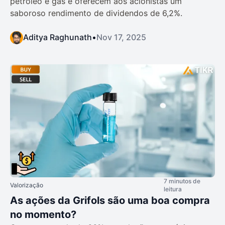
petróleo e gás e oferecem aos acionistas um
saboroso rendimento de dividendos de 6,2%.
Aditya Raghunath
•
Nov 17, 2025
7 minutos de
Valorização
leitura
As ações da Grifols são uma boa compra
no momento?