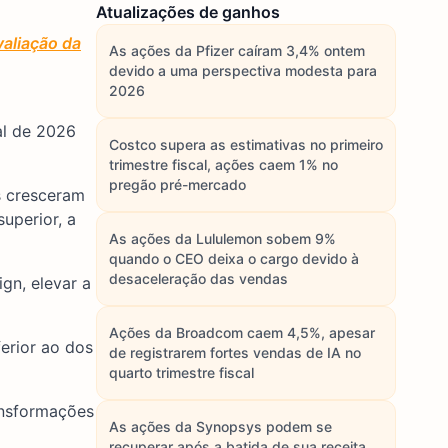
Atualizações de ganhos
aliação da
As ações da Pfizer caíram 3,4% ontem
devido a uma perspectiva modesta para
2026
al de 2026
Costco supera as estimativas no primeiro
trimestre fiscal, ações caem 1% no
pregão pré-mercado
s cresceram
uperior, a
As ações da Lululemon sobem 9%
quando o CEO deixa o cargo devido à
desaceleração das vendas
gn, elevar a
Ações da Broadcom caem 4,5%, apesar
erior ao dos
de registrarem fortes vendas de IA no
quarto trimestre fiscal
ansformações
As ações da Synopsys podem se
recuperar após a batida de sua receita