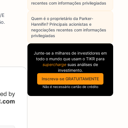
recentes com informações privilegiadas
/E
Quem é o proprietário da Parker-
ão.
Hannifin? Principais acionistas e
negociações recentes com informações
privilegiadas
Junte-se a milhares de investidores em
todo o mundo que usam o
TIKR
para
supercharge
suas análises de
investimento.
Inscreva-se GRATUITAMENTE
Não é necessário cartão de crédito