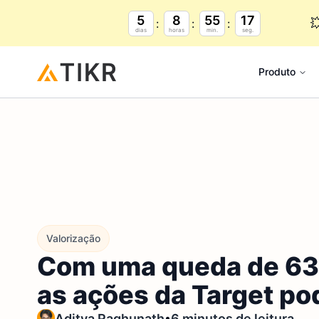
5
8
55
16

dias
horas
min.
seg.
Produto
Valorização
Com uma queda de 63%
as ações da Target p
•
Aditya Raghunath
6 minutos de leitura