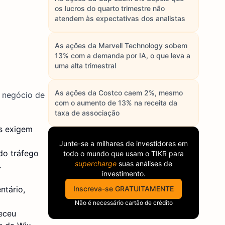
os lucros do quarto trimestre não
atendem às expectativas dos analistas
As ações da Marvell Technology sobem
13% com a demanda por IA, o que leva a
uma alta trimestral
As ações da Costco caem 2%, mesmo
o negócio de
com o aumento de 13% na receita da
taxa de associação
s exigem
Junte-se a milhares de investidores em
do tráfego
todo o mundo que usam o
TIKR
para
supercharge
suas análises de
.
investimento.
ntário,
Inscreva-se GRATUITAMENTE
Não é necessário cartão de crédito
eceu