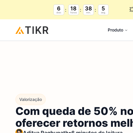
6
18
38
4

dias
horas
min.
seg.
Produto
Valorização
Com queda de 50% nos
oferecer retornos me
•
Aditya Raghunath
6 minutos de leitura