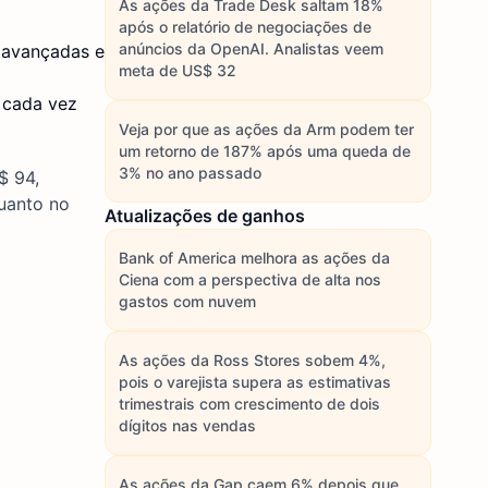
As ações da Trade Desk saltam 18%
após o relatório de negociações de
anúncios da OpenAI. Analistas veem
 avançadas e
meta de US$ 32
 cada vez
Veja por que as ações da Arm podem ter
um retorno de 187% após uma queda de
3% no ano passado
$ 94,
uanto no
Atualizações de ganhos
Bank of America melhora as ações da
Ciena com a perspectiva de alta nos
gastos com nuvem
As ações da Ross Stores sobem 4%,
pois o varejista supera as estimativas
trimestrais com crescimento de dois
dígitos nas vendas
As ações da Gap caem 6% depois que