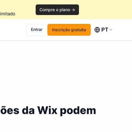
Compre o plano →
imitado
PT
Entrar
Inscrição gratuita
ções da Wix podem