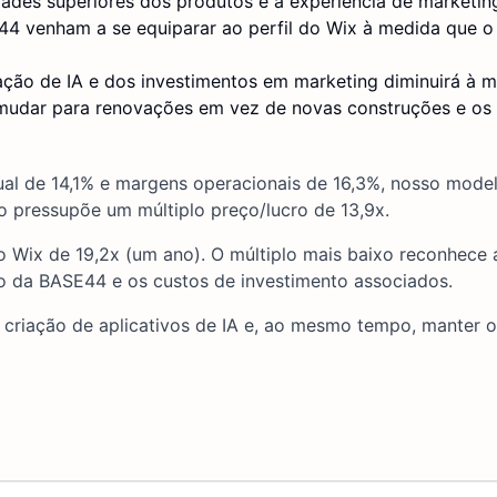
ades superiores dos produtos e a experiência de marketin
4 venham a se equiparar ao perfil do Wix à medida que o
ção de IA e dos investimentos em marketing diminuirá à 
 mudar para renovações em vez de novas construções e os
al de 14,1% e margens operacionais de 16,3%, nosso model
o pressupõe um múltiplo preço/lucro de 13,9x.
o Wix de 19,2x (um ano). O múltiplo mais baixo reconhece 
o da BASE44 e os custos de investimento associados.
criação de aplicativos de IA e, ao mesmo tempo, manter o