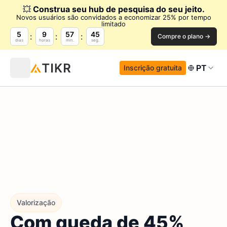
💥
Construa seu hub de pesquisa do seu jeito.
Novos usuários são convidados a economizar 25% por tempo
limitado
5
9
57
44
Compre o plano →
dias
horas
min.
seg.
PT
Inscrição gratuita
Valorização
Com queda de 45%