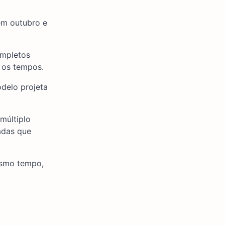
em outubro e
ompletos
 os tempos.
delo projeta
múltiplo
adas que
esmo tempo,