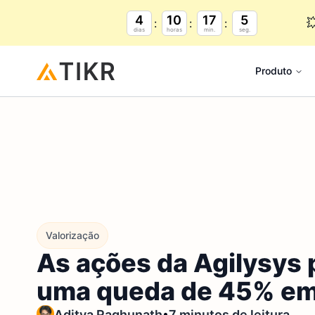
4
10
17
4

dias
horas
min.
seg.
Produto
Valorização
As ações da Agilysys
uma queda de 45% em 
•
Aditya Raghunath
7 minutos de leitura