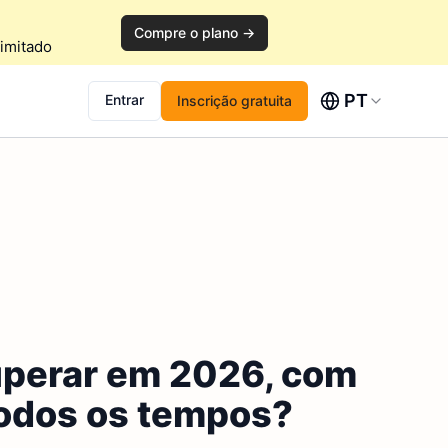
Compre o plano →
imitado
PT
Entrar
Inscrição gratuita
uperar em 2026, com
odos os tempos?