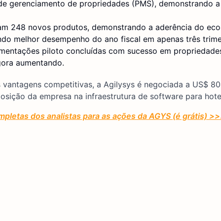
 de gerenciamento de propriedades (PMS), demonstrando a
iram 248 novos produtos, demonstrando a aderência do eco
ndo melhor desempenho do ano fiscal em apenas três trime
ementações piloto concluídas com sucesso em propriedade
gora aumentando.
 vantagens competitivas, a Agilysys é negociada a US$ 80
sição da empresa na infraestrutura de software para hotel
mpletas dos analistas para as ações da AGYS (é grátis) >