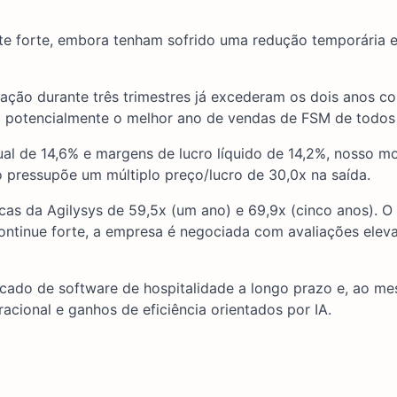
nte forte, embora tenham sofrido uma redução temporária 
ação durante três trimestres já excederam os dois anos c
mo potencialmente o melhor ano de vendas de FSM de todos
al de 14,6% e margens de lucro líquido de 14,2%, nosso mo
o pressupõe um múltiplo preço/lucro de 30,0x na saída.
as da Agilysys de 59,5x (um ano) e 69,9x (cinco anos). O 
ontinue forte, a empresa é negociada com avaliações elev
ercado de software de hospitalidade a longo prazo e, ao m
cional e ganhos de eficiência orientados por IA.