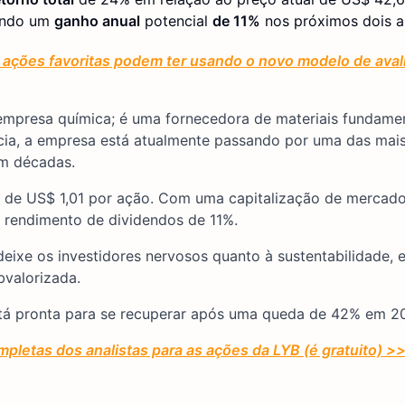
rando um
ganho anual
potencial
de 11%
nos próximos dois a
ações favoritas podem ter usando o novo modelo de aval
empresa química; é uma fornecedora de materiais fundame
cia, a empresa está atualmente passando por uma das mai
em décadas.
cro de US$ 1,01 por ação. Com uma capitalização de mercad
m rendimento de dividendos de 11%.
eixe os investidores nervosos quanto à sustentabilidade,
bvalorizada.
stá pronta para se recuperar após uma queda de 42% em 2
mpletas dos analistas para as ações da LYB (é gratuito) >