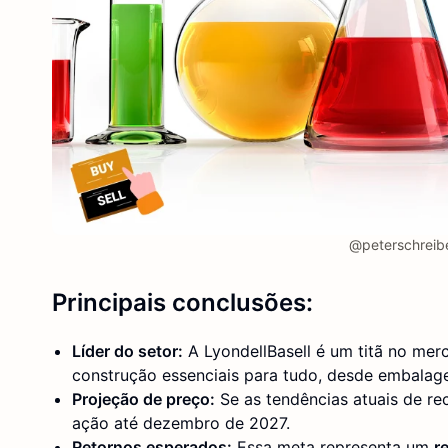
@peterschreibe
Principais conclusões:
Líder do setor:
A LyondellBasell é um titã no mer
construção essenciais para tudo, desde embalag
Projeção de preço:
Se as tendências atuais de r
ação até dezembro de 2027.
Retornos esperados:
Essa meta representa um
r