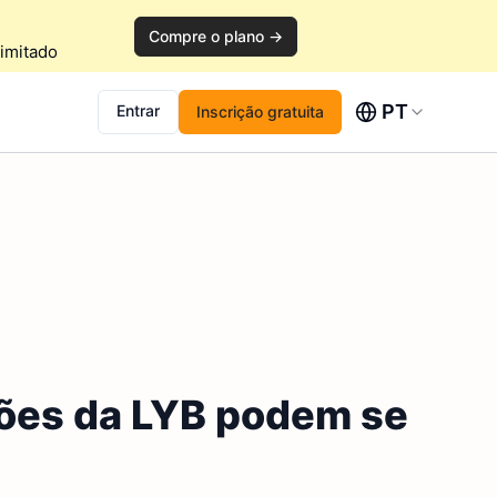
Compre o plano →
imitado
PT
Entrar
Inscrição gratuita
ões da LYB podem se