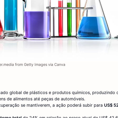
r.media from Getty Images via Canva
cado global de plásticos e produtos químicos, produzindo 
ens de alimentos até peças de automóveis.
ecuperação se mantiverem, a ação poderá subir para
US$ 5
etorno total
de 24%
em relação ao preço atual de US$ 42,6