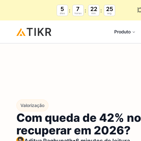
5
7
22
24

dias
horas
min.
seg.
Produto
Valorização
Com queda de 42% no 
recuperar em 2026?
•
Aditya Raghunath
6 minutos de leitura