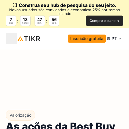
💥
Construa seu hub de pesquisa do seu jeito.
Novos usuários são convidados a economizar 25% por tempo
limitado
7
13
47
54
Compre o plano →
dias
horas
min.
seg.
PT
Inscrição gratuita
Valorização
As ações da Best Buy